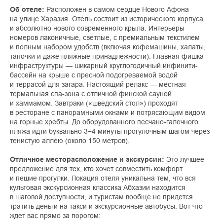
Об отеле:
Расположен в самом сердце Нового Афона
на улице Харазия. Отель состоит из исторического корпуса
и абсолютно нового современного крыла. Интерьеры
номеров лаконичные, светлые, с премиальным текстилем
и полным набором удобств (включая кофемашины, халаты,
тапочки и даже пляжные принадлежности). Главная фишка
инфраструктуры — шикарный круглогодичный инфинити-
бассейн на крыше с пресной подогреваемой водой
и террасой для загара. Настоящий релакс — местная
термальная спа-зона с отличной финской сауной
и хаммамом. Завтраки («шведский стол») проходят
в ресторане с панорамными окнами и потрясающим видом
на горные хребты. До оборудованного песчано-галечного
пляжа идти буквально 3−4 минуты прогулочным шагом через
тенистую аллею (около 150 метров).
Отличное месторасположение и экскурсии:
Это лучшее
предложение для тех, кто хочет совместить комфорт
и пешие прогулки. Локация отеля уникальна тем, что вся
культовая экскурсионная классика Абхазии находится
в шаговой доступности, и туристам вообще не придется
тратить деньги на такси и экскурсионные автобусы. Вот что
ждет вас прямо за порогом: