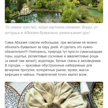
То самое чувство, когда картинка оживает. Виды, от
которых в Абхазии буквально захватывает дух!
Сама Абхазия совсем небольшая, при желании её можно
объехать буквально за пару дней. И сделать это нужно
обязательно!!! Повторюсь, природа тут просто сумасшедшая:
горы, ущелья, реликтовые сосновые и эвкалиптовые рощи
(а какой там запах!), водопады, Белые скалы и заповедники.
В городах — красивые обустроенные набережные для
вечерних прогулок, колоритные рынки, музеи, масса
кафешек и чайных. Развлечений точно хватит всем.