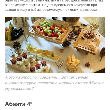
один из лучших и самых чистых в Гагре, здесь мелкая галька
вперемешку с песком. Но для идеального комфорта при
заходе в воду я всё же рекомендую прихватить аквасоки.
А это к вопросу о «совдепии». Вот так сейчас
выглядит подача десертов в хороших отелях Абхазии.
Ну классно же?
Абаата 4*