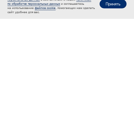
Принять
по обработке персональных данных
и соглашаетесь
на использование
файлов cookie
, помогающих нам сделать
сайт удобнее для вас.
Квиз на подбор тура
Ответьте на простые вопросы, и мы пришлем
индивидуальную подборку отелей
под ваш бюджет.
Начать квиз!
Следить за ценой