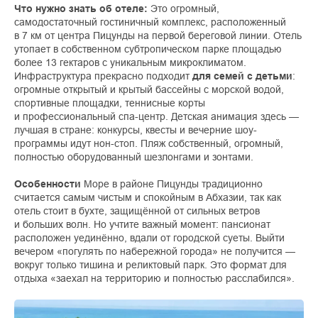
Что нужно знать об отеле:
Это огромный,
самодостаточный гостиничный комплекс, расположенный
в 7 км от центра Пицунды на первой береговой линии. Отель
утопает в собственном субтропическом парке площадью
более 13 гектаров с уникальным микроклиматом.
Инфраструктура прекрасно подходит
для семей с детьми
:
огромные открытый и крытый бассейны с морской водой,
спортивные площадки, теннисные корты
и профессиональный спа-центр. Детская анимация здесь —
лучшая в стране: конкурсы, квесты и вечерние шоу-
программы идут нон-стоп. Пляж собственный, огромный,
полностью оборудованный шезлонгами и зонтами.
Особенности
Море в районе Пицунды традиционно
считается самым чистым и спокойным в Абхазии, так как
отель стоит в бухте, защищённой от сильных ветров
и больших волн. Но учтите важный момент: пансионат
расположен уединённо, вдали от городской суеты. Выйти
вечером «погулять по набережной города» не получится —
вокруг только тишина и реликтовый парк. Это формат для
отдыха «заехал на территорию и полностью расслабился».