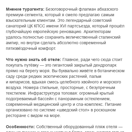
Мнение турагента:
Безоговорочный флагман абхазского
премиум-сегмента, который я смело предлагаю самым
взыскательным клиентам. Это легендарный советский
санаторий ЦК КПСС имени XVI партсъезда, который прошёл
глубочайшую европейскую реновацию. Архитекторам
удалось полностью сохранить величественный сталинский
ампир, но внутри сделать абсолютно современный
пятизвёздочный комфорт.
Что нужно знать об отеле:
Главное, ради чего сюда стоит
покупать путёвку — это гигантский закрытый дендропарк
прямо на берегу моря. Вы буквально живёте в ботаническом
саду среди редких экзотических растений, пальм
и кипарисов, вдыхая смесь целебного хвойного и морского
воздуха. Номера стильные, просторные, с безупречным
текстилем. Инфраструктура топовая: огромный крытый
подогреваемый бассейн с панорамным остеклением,
современный медицинский центр и спа-комплекс. Питание
организовано по системе «шведский стол» в роскошном
ресторане с видом на море.
Особенности:
Собственный оборудованный пляж отеля —