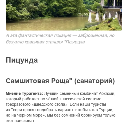
А эта фантастическая локация — заброшенная, но
безумно красивая станция "Псырцха
Пицунда
Самшитовая Роща" (санаторий)
Мнение турагента:
Лучший семейный комбинат Абхазии,
который работает по чёткой классической системе
трёхразового «шведского стола». Если наши туристы
из Твери просят подобрать вариант «чтобы как в Турции,
но на Чёрном море», мы без сомнений бронируем только
этот пансионат.