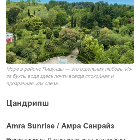
Море в районе Пицунды — это отдельная любовь. Из-
за бухты вода здесь почти всегда спокойная и
прозрачная, как слеза.
Цандрипш
Amra Sunrise / Амра Санрайз
Мнение турагента
: Палочка-выручалочка для семейного