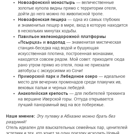
Новоафонский монастырь
— величественные
золотые купола видны прямо с территории отеля,
дойти до него можно по живописной тропе.
Новоафонская пещера
— одна из самых глубоких
и знаменитых пещер в мире, вход в которую находится
в нескольких минутах ходьбы.
Павильон железнодорожной платформы
«Псырцха» и водопад
— знаменитая мистическая
станция-беседка над водой и бушующая
искусственная плотина, построенная монахами,
находятся совсем рядом. Мой совет: приходите сюда
рано утром прямо из отеля, пока не приехали
автобусы с экскурсиями из Сочи!
Приморский парк и Лебединое озеро
— идеальное
место для вечерних променадов среди плакучих ив,
вековых пальм и черных лебедей.
Анакопийская крепость
— для любителей треккинга
на вершине Иверской горы. Оттуда открывается
лучший панорамный вид на все побережье.
Наше мнение:
Эту путевку в Абхазию можно брать без
раздумий!
Отель идеален для взыскательных семейных пар, ценителей
эстетики и тех, кто хочет за одну поездку исходить Новый